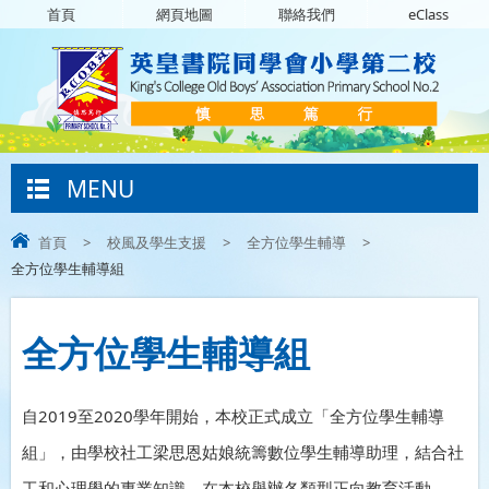
首頁
網頁地圖
聯絡我們
eClass
MENU
首頁
>
校風及學生支援
>
全方位學生輔導
>
全方位學生輔導組
全方位學生輔導組
自2019至2020學年開始，本校正式成立「全方位學生輔導
組」，由學校社工梁思恩姑娘統籌數位學生輔導助理，結合社
工和心理學的專業知識，在本校舉辦各類型正向教育活動，