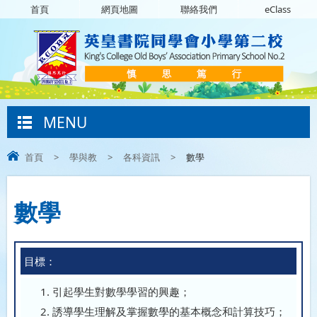
首頁
網頁地圖
聯絡我們
eClass
MENU
首頁
>
學與教
>
各科資訊
>
數學
數學
目標：
引起學生對數學學習的興趣；
誘導學生理解及掌握數學的基本概念和計算技巧；