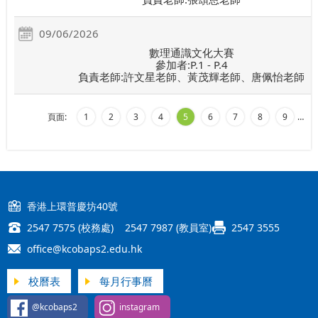
09/06/2026
數理通識文化大賽
參加者:P.1 - P.4
負責老師:許文星老師、黃茂輝老師、唐佩怡老師
頁面:
1
2
3
4
5
6
7
8
9
…
香港上環普慶坊40號
2547 7575 (校務處) 2547 7987 (教員室)
2547 3555
office@kcobaps2.edu.hk
校曆表
每月行事曆
@kcobaps2
instagram