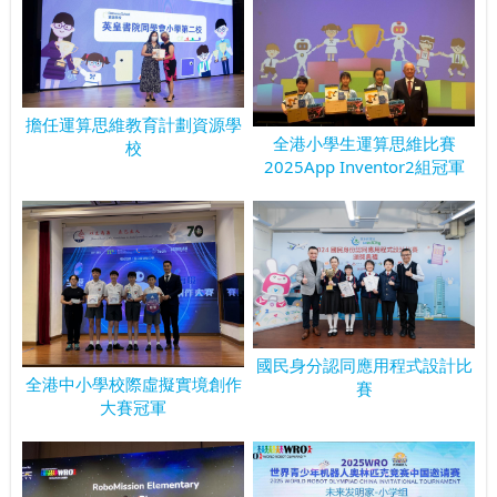
擔任運算思維教育計劃資源學
全港小學生運算思維比賽
校
2025App Inventor2組冠軍
國民身分認同應用程式設計比
全港中小學校際虛擬實境創作
賽
大賽冠軍