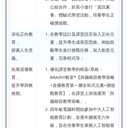
公組合作，於高小進行「資訊素
養」體驗式學習活動，培養學生正
確價值觀。
深化正向教
在教學設計及課堂語言加入正向元
育，
素，提升學生成長型思維。例如鼓
探索人生意
勵學生進行挑戰任務，加入創意元
義。
素，完善程式等；
拓展資優教
優化課堂教學的框架/系統：
育，
BRAINY教室*【與腦相容教學策略
提升學與教
+資優教育第一層全班式元素+價值
效能。
觀教育】，在課堂上加強運用「與
腦相容教學策略」。
四年級電腦科開始參加中大人工智
能教育計劃，並逐年擴展至六年
級，旨在培養學生掌握人工智能發