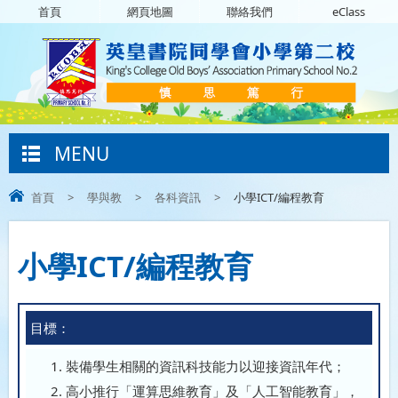
首頁
網頁地圖
聯絡我們
eClass
MENU
首頁
>
學與教
>
各科資訊
>
小學ICT/編程教育
小學ICT/編程教育
目標：
裝備學生相關的資訊科技能力以迎接資訊年代；
高小推行「運算思維教育」及「人工智能教育」，