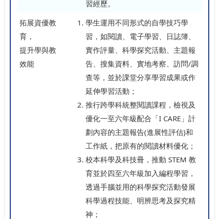
習經歷。
拓展資優教
學生運用不同形式的自學技巧學
育，
習，如閱讀、電子學習、日誌簿、
提升學與教
實作評量、科學探究活動、主題報
效能
告、搜集資料、實地考察、訪問/調
查等，並於課堂分享學習成果或作
延伸學習活動；
推行跨學科統整閱讀課程，檢視及
優化一至六年級配合「I CARE」計
劃內容的主題報告(進展性評估)和
工作紙，把原有的閱讀材料優化；
校本科學及科技冊，推動 STEM 教
育並於四至六年級加入編程學習，
透過手腦並用的科學探究活動發展
科學過程技能、明辨思考及探究精
神；