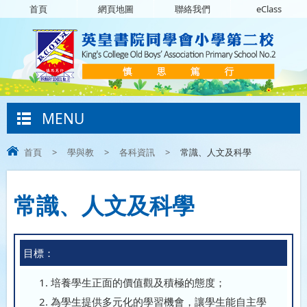
首頁
網頁地圖
聯絡我們
eClass
MENU
首頁
>
學與教
>
各科資訊
>
常識、人文及科學
常識、人文及科學
目標：
培養學生正面的價值觀及積極的態度；
為學生提供多元化的學習機會，讓學生能自主學