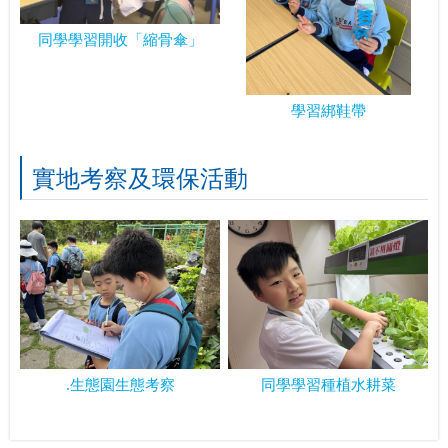
同學學習開收「縮骨傘」
學習綁鞋帶
實地考察及環保活動
.生態園生態考察
同學學習種植水耕菜