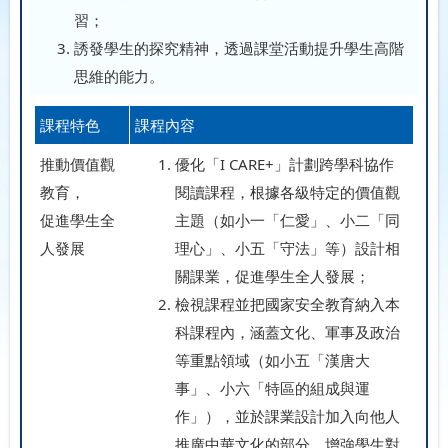
習；
誘發學生的探究精神，透過課堂活動提升學生高階
思維的能力。
課程特色
課程內容
推動價值觀
優化「I CARE+」計劃跨學科協作
教育，
閱讀課程，根據各級特定的價值觀
促進學生全
主題（如小一「仁愛」、小二「同
人發展
理心」、小五「守法」等）設計相
關課業，促進學生全人發展；
檢視課程並把國家安全教育納入本
科課程內，涵蓋文化、軍事及政治
等重點領域（如小五「漢唐大
事」、小六「特區的組成與運
作」），並於課業設計加入向他人
推廣中華文化的部分，增強學生對