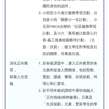
國民身份的認同；
小四至小六進行服務學習活動，分
別是小四「關愛小一生計劃」、小
五與YWCA合辦的「社區服務學習
計劃」及小六「賽馬會計劃眾心行
善-義工推廣校園夥伴計劃」（主
題：扶貧），建立學生對學校及社
區的關懷，培養責任感。
深化正向教
於各級課題中，滲入正向教育的各
育，
元素和促進人際關係，包括堅毅、
探索人生意
寬恕、謙虛、審慎、自我規範、同
義
理心和仁愛等。
於不同年級的課程中適切地融入
「正向情緒(精神健康)」元素及
「生涯規劃」元素，豐富學生的學