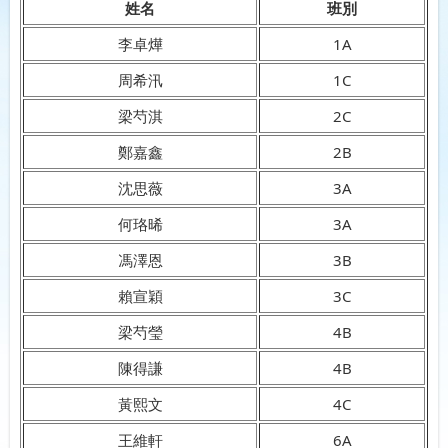
姓名
班別
李卓燁
1A
周希汛
1C
梁芍淇
2C
鄭嘉鑫
2B
沈思薇
3A
何珞晞
3A
馮澤恩
3B
賴宣穎
3C
梁芍瑩
4B
陳得謙
4B
黃熙文
4C
王維軒
6A