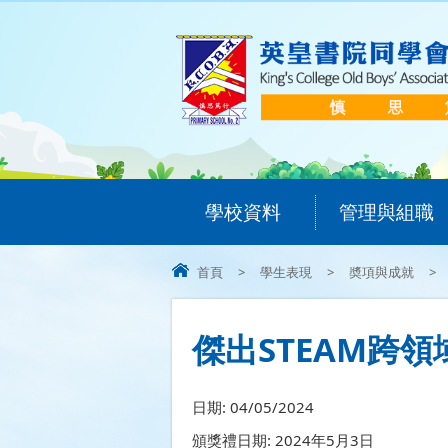
學校資料
管理與組職
首頁
>
學生表現
>
奬項與成就
>
傑出STEAM跨
日期:
04/05/2024
頒獎禮日期: 2024年5月3日