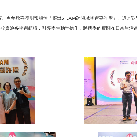
教育。今年欣喜獲明報頒發「傑出STEAM跨領域學習嘉許獎」。這是
彰學校貫通各學習範疇，引導學生動手操作，將所學的實踐在日常生活