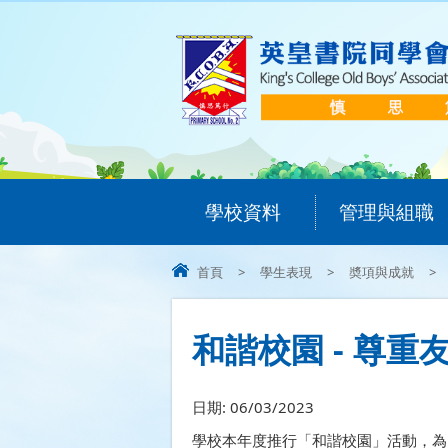
學校資料
管理與組職
首頁
>
學生表現
>
奬項與成就
>
和諧校園 - 尊
日期:
06/03/2023
學校本年度推行「和諧校園」活動，為