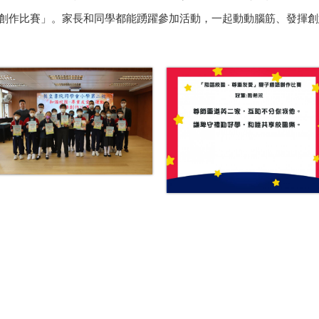
標語創作比賽」。家長和同學都能踴躍參加活動，一起動動腦筋、發揮