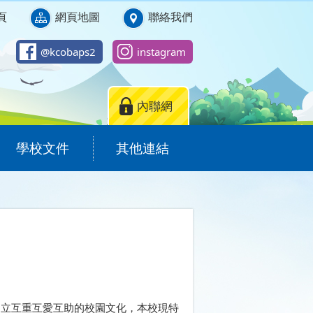
頁
網頁地圖
聯絡我們
@kcobaps2
instagram
內聯網
學校文件
其他連結
建立互重互愛互助的校園文化，本校現特