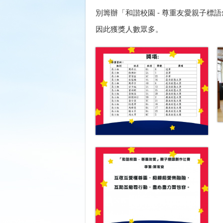
別籌辦「和諧校園 - 尊重友愛親子
因此獲獎人數眾多。