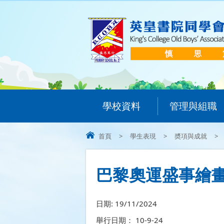
學校資料
管理與組職
首頁
>
學生表現
>
奬項與成就
>
巴黎奧運盛事繪畫
日期:
19/11/2024
舉行日期： 10-9-24