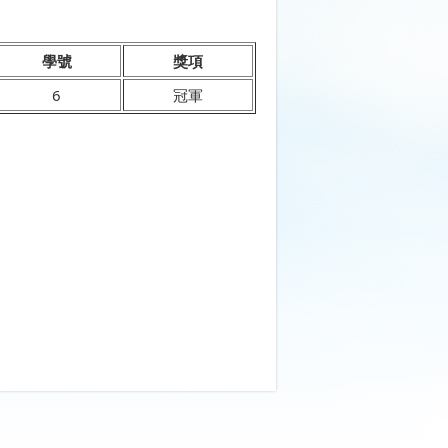
學號
獎項
6
冠軍