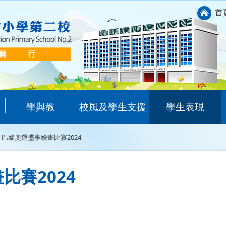
首
學與教
校風及學生支援
學生表現
巴黎奧運盛事繪畫比賽2024
比賽2024