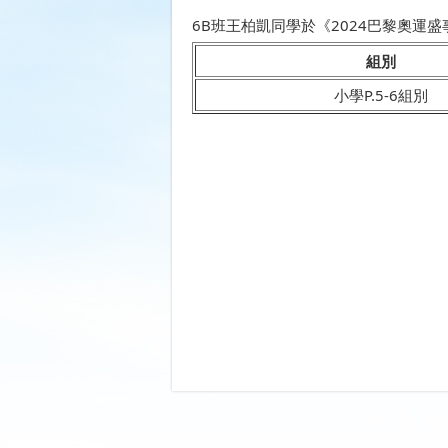
6B班王柏凱同學於《2024巴黎奧運
組別
小學P.5-6組別