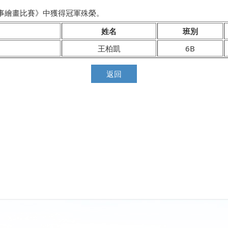
盛事繪畫比賽》中獲得冠軍殊榮。
姓名
班別
王柏凱
6B
返回