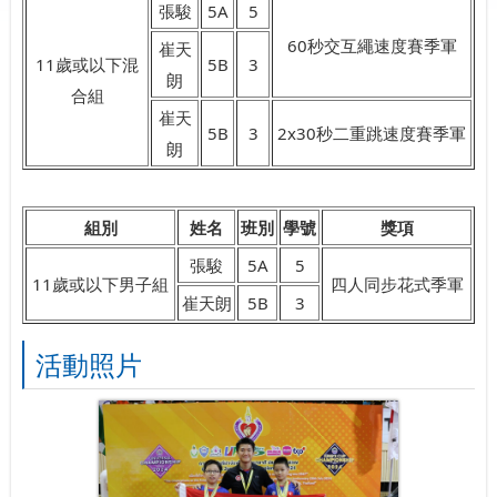
張駿
5A
5
60秒交互繩速度賽季軍
崔天
11歲或以下混
5B
3
朗
合組
崔天
5B
3
2x30秒二重跳速度賽季軍
朗
組別
姓名
班別
學號
獎項
張駿
5A
5
11歲或以下男子組
四人同步花式季軍
崔天朗
5B
3
活動照片