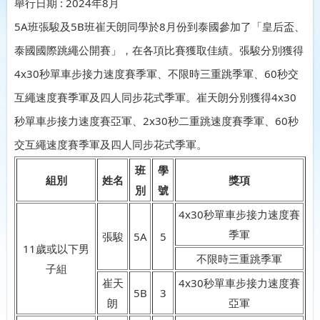
舉行日期 : 2024年8月
5A班張駿及5B班崔天朗同學於8月份到泰國參加了「皇后盃、
泰國國際跳繩公開賽」，在各項比賽獲取佳績。張駿分別獲得
4x30秒單車步接力速度賽季軍、不限時三重跳季軍、60秒交
互繩速度賽季軍及四人同步花式季軍。崔天朗分別獲得4x30
秒單車步接力速度賽亞軍、2x30秒二重跳速度賽季軍、60秒
交互繩速度賽季軍及四人同步花式季軍。
班
學
組別
姓名
獎項
別
號
4x30秒單車步接力速度賽
季軍
張駿
5A
5
11歲或以下男
不限時三重跳季軍
子組
崔天
4x30秒單車步接力速度賽
5B
3
朗
亞軍