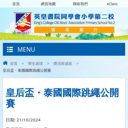
首頁
網頁地圖
聯絡我們
eClass
MENU
首頁
>
學生表現
>
奬項與成就
>
皇后盃・泰國國際跳繩公開賽
皇后盃・泰國國際跳繩公開
賽
日期:
21/10/2024