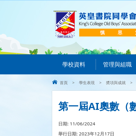
學校資料
管理與組職
首頁
>
學生表現
>
奬項與成就
>
第一屆AI奧數（
日期:
11/06/2024
舉行日期: 2023年12月17日