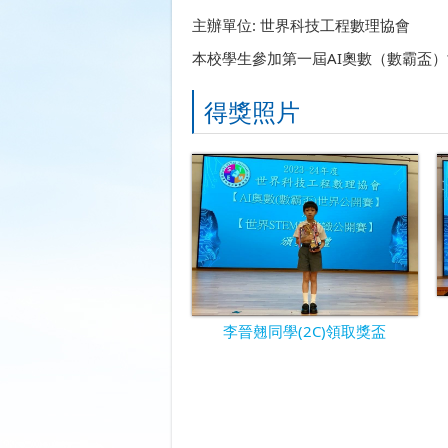
主辦單位: 世界科技工程數理協會
本校學生參加第一屆AI奧數（數霸盃
得獎照片
李晉翹同學(2C)領取獎盃