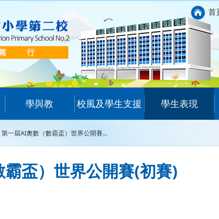
首
學與教
校風及學生支援
學生表現
第一屆AI奧數（數霸盃）世界公開賽...
數霸盃）世界公開賽(初賽)